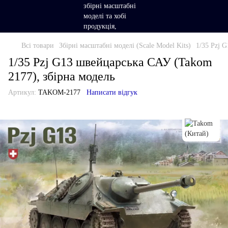
Всі товари
Збірні масштабні моделі (Scale Model Kits)
1/35 Pzj 
1/35 Pzj G13 швейцарська САУ (Takom
2177), збірна модель
Артикул:
TAKOM-2177
Написати відгук