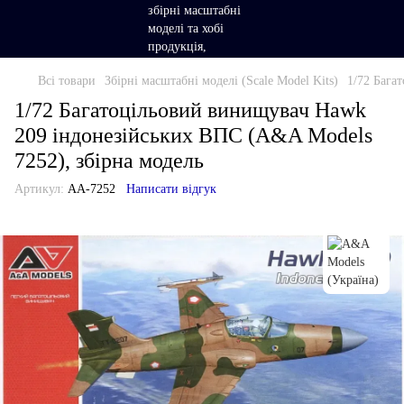
Всі товари
Збірні масштабні моделі (Scale Model Kits)
1/72 Бага
1/72 Багатоцільовий винищувач Hawk
209 індонезійських ВПС (A&A Models
7252), збірна модель
Артикул:
AA-7252
Написати відгук