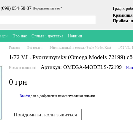
 (099) 054-58-37
Графік роб
Передзвонити вам?
Крамниця 
Прийом ін
овари
Про нас
Оплата і доставка
Новини
Головна
Всі товари
Збірні масштабні моделі (Scale Model Kits)
1/72 V.L.
1/72 V.L. Pyorremyrsky (Omega Models 72199) с
Артикул: OMEGA-MODELS-72199
Немає в наявності
Напи
0 грн
Ввійти
для відображення накопичувальної знижки
%
Повідомити, коли з'явиться