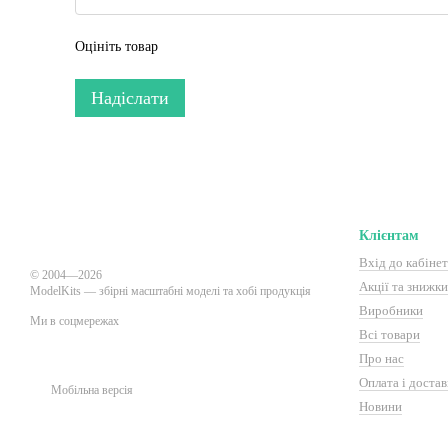
Оцініть товар
Надіслати
Клієнтам
Вхід до кабіне
© 2004—2026
Акції та знижки 
ModelKits — збірні масштабні моделі та хобі продукція
Виробники
Ми в соцмережах
Всі товари
Про нас
Оплата і достав
Мобільна версія
Новини