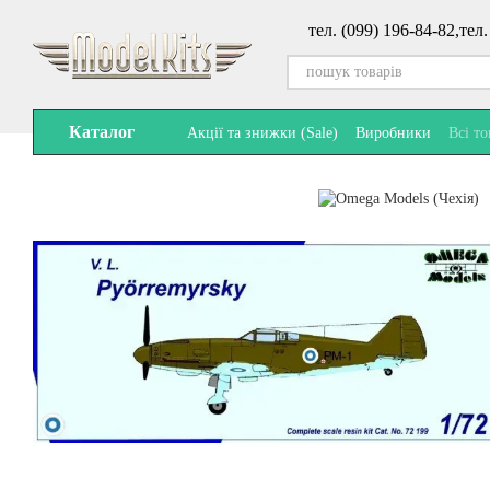
Перейти до основного контенту
тел. (099) 196-84-82,
тел.
Каталог
Акції та знижки (Sale)
Виробники
Всі т