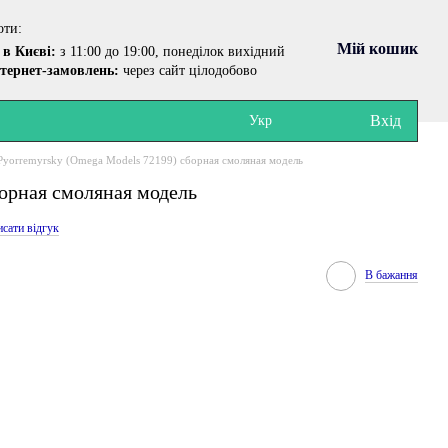
оти:
Мій кошик
в Києві:
з 11:00 до 19:00, понеділок вихідний
тернет-замовлень:
через сайт цілодобово
Вхід
Укр
 Pyorremyrsky (Omega Models 72199) сборная смоляная модель
борная смоляная модель
сати відгук
В бажання