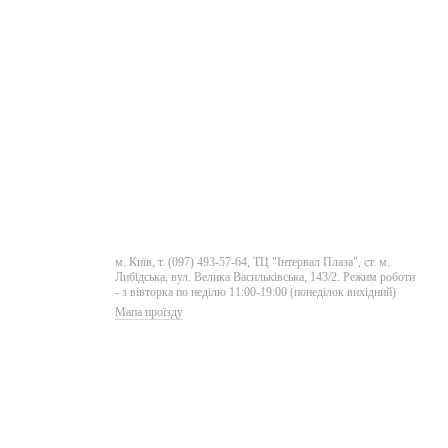
м. Київ, т. (097) 493-57-64, ТЦ "Інтервал Плаза", ст. м.
Либідська, вул. Велика Васильківська, 143/2. Режим роботи
- з вівторка по неділю 11:00-19:00 (понеділок вихідний)
Мапа проїзду