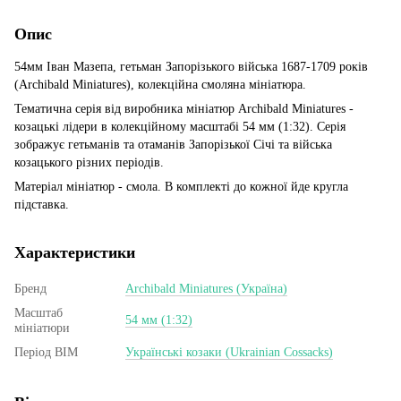
Опис
54мм Іван Мазепа, гетьман Запорізького війська 1687-1709 років
(Archibald Miniatures), колекційна смоляна мініатюра.
Тематична серія від виробника мініатюр Archibald Miniatures -
козацькі лідери в колекційному масштабі 54 мм (1:32). Серія
зображує гетьманів та отаманів Запорізької Січі та війська
козацького різних періодів.
Матеріал мініатюр - смола. В комплекті до кожної йде кругла
підставка.
Характеристики
Бренд
Archibald Miniatures (Україна)
Масштаб
54 мм (1:32)
мініатюри
Період ВІМ
Українські козаки (Ukrainian Cossacks)