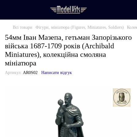
Всі товари
Фігури, мініатюра (Figures, Miniatures, Soldiers)
Колек
54мм Іван Мазепа, гетьман Запорізького
війська 1687-1709 років (Archibald
Miniatures), колекційна смоляна
мініатюра
Артикул:
AR0S02
Написати відгук