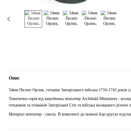
Опис
54мм Пилип Орлик, гетьман Запорізького війська 1710-1742 років (A
Тематична серія від виробника мініатюр Archibald Miniatures - коза
гетьманів та отаманів Запорізької Січі та війська козацького різних 
Матеріал мініатюр - смола. В комплекті до кожної йде кругла підста