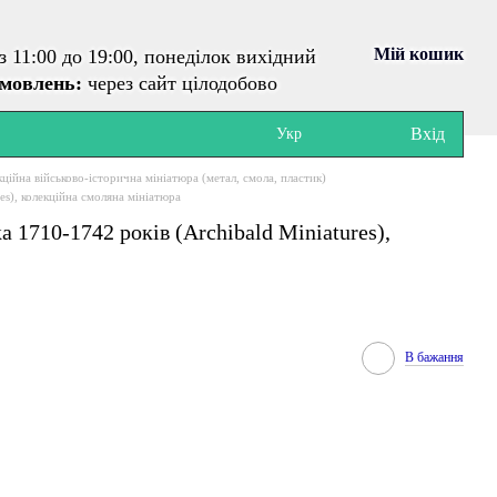
Мій кошик
з 11:00 до 19:00, понеділок вихідний
амовлень:
через сайт цілодобово
Вхід
Укр
ційна військово-історична мініатюра (метал, смола, пластик)
es), колекційна смоляна мініатюра
 1710-1742 років (Archibald Miniatures),
В бажання