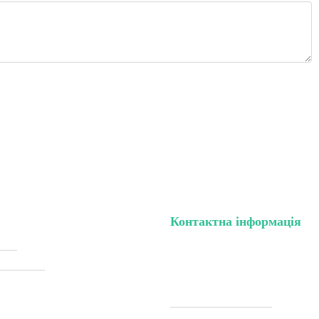
Контактна інформація
нету
тел. (099) 196-84-82
жки (Sale)
тел. (099) 054-58-37
Viber (097) 493-57-64