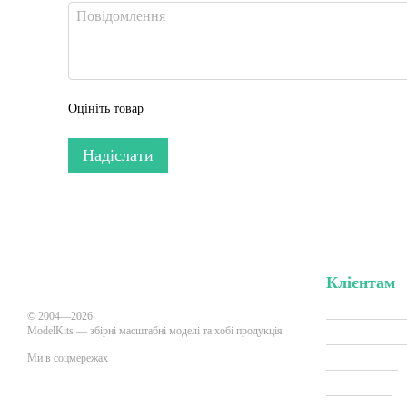
Оцініть товар
Надіслати
Клієнтам
Вхід до кабі
© 2004—2026
ModelKits — збірні масштабні моделі та хобі продукція
Акції та зни
Ми в соцмережах
Виробники
Всі товари