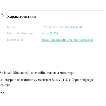
Характеристики
Бренд
Archibald Miniatures (Україна)
Масштаб мініатюри
54 мм (1:32)
Період ВІМ
Українські козаки (Ukrainian Cossacks)
rchibald Miniatures), колекційна смоляна мініатюра.
цькі лідери в колекційному масштабі 54 мм (1:32). Серія зображує
періодів.
вка.