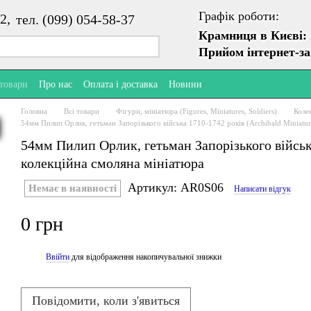
Графік роботи:
2,
тел. (099) 054-58-37
Крамниця в Києві:
Прийом інтернет-з
 товари
Про нас
Оплата і доставка
Новини
Головна
Всі товари
Фігури, мініатюра (Figures, Miniatures, Soldiers)
Колек
54мм Пилип Орлик, гетьман Запорізького війська 1710-1742 років (Archibald Miniatur
54мм Пилип Орлик, гетьман Запорізького війська
колекційна смоляна мініатюра
Артикул: AR0S06
Немає в наявності
Написати відгук
0 грн
Ввійти
для відображення накопичувальної знижки
%
Повідомити, коли з'явиться