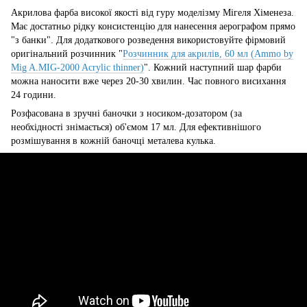
Акрилова фарба високої якості від гуру моделізму Мігеля Хіменеза.
Має достатньо рідку консистенцію для нанесення аерографом прямо
"з банки". Для додаткового розведення використовуйте фірмовий
оригінальний розчинник "
Розчинник для акрилів, 60 мл (Ammo by
Mig A.MIG-2000 Acrylic thinner)
". Кожний наступний шар фарби
можна наносити вже через 20-30 хвилин. Час повного висихання
24 години.
Розфасована в зручні баночки з носиком-дозатором (за
необхідності знімається) об'ємом 17 мл. Для ефективнішого
розмішування в кожній баночці металева кулька.