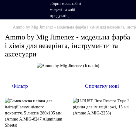
Ammo by Mig Jimenez - модельна фарба і хімія для везерінга, інст
Ammo by Mig Jimenez - модельна фарба
і хімія для везерінга, інструменти та
аксесуари
Фільтр
Спочатку нові