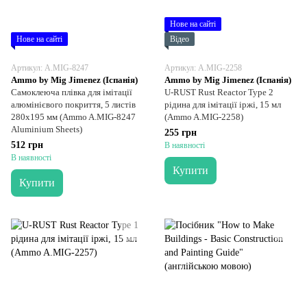
Нове на сайті
Нове на сайті
Відео
Артикул: A.MIG-8247
Артикул: A.MIG-2258
Ammo by Mig Jimenez (Іспанія)
Ammo by Mig Jimenez (Іспанія)
Самоклеюча плівка для імітації
U-RUST Rust Reactor Type 2
алюмінієвого покриття, 5 листів
рідина для імітації іржі, 15 мл
280х195 мм (Ammo A.MIG-8247
(Ammo A.MIG-2258)
Aluminium Sheets)
255 грн
512 грн
В наявності
В наявності
Купити
Купити