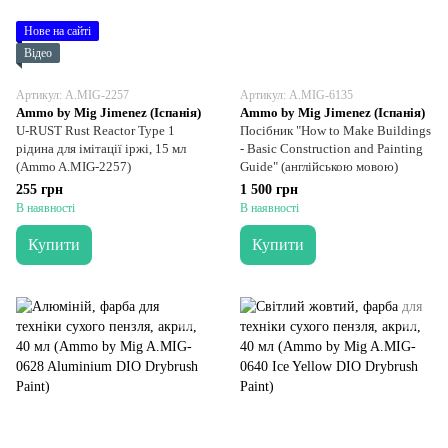
Нове на сайті
Відео
Артикул: A.MIG-2257
Артикул: A.MIG-6135
Ammo by Mig Jimenez (Іспанія)
Ammo by Mig Jimenez (Іспанія)
U-RUST Rust Reactor Type 1
Посібник "How to Make Buildings
рідина для імітації іржі, 15 мл
- Basic Construction and Painting
(Ammo A.MIG-2257)
Guide" (англійською мовою)
255 грн
1 500 грн
В наявності
В наявності
Купити
Купити