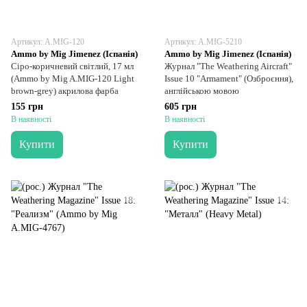
Артикул: A.MIG-120
Артикул: A.MIG-5210
Ammo by Mig Jimenez (Іспанія)
Ammo by Mig Jimenez (Іспанія)
Сіро-коричневий світлий, 17 мл
Журнал "The Weathering Aircraft"
(Ammo by Mig A.MIG-120 Light
Issue 10 "Armament" (Озброєння),
brown-grey) акрилова фарба
англійською мовою
155 грн
605 грн
В наявності
В наявності
Купити
Купити