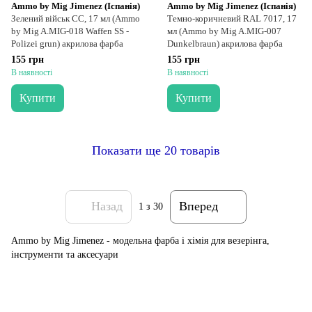
Ammo by Mig Jimenez (Іспанія)
Ammo by Mig Jimenez (Іспанія)
Зелений військ СС, 17 мл (Ammo
Темно-коричневий RAL 7017, 17
by Mig A.MIG-018 Waffen SS -
мл (Ammo by Mig A.MIG-007
Polizei grun) акрилова фарба
Dunkelbraun) акрилова фарба
155 грн
155 грн
В наявності
В наявності
Купити
Купити
Показати ще 20 товарів
Назад
Вперед
1
з 30
Ammo by Mig Jimenez - модельна фарба і хімія для везерінга,
інструменти та аксесуари