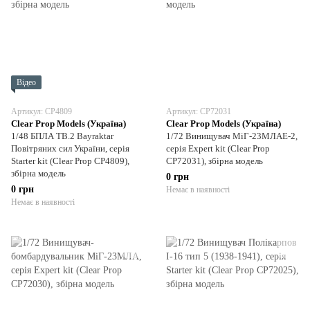
Відео
Артикул: CP4809
Артикул: CP72031
Clear Prop Models (Україна)
Clear Prop Models (Україна)
1/48 БПЛА TB.2 Bayraktar
1/72 Винищувач МіГ-23МЛАЕ-2,
Повітряних сил України, серія
серія Expert kit (Clear Prop
Starter kit (Clear Prop CP4809),
CP72031), збірна модель
збірна модель
0 грн
0 грн
Немає в наявності
Немає в наявності