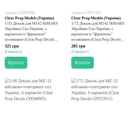
Артикул: CPD35001
Артикул: CPD72011
Clear Prop Models (Україна)
Clear Prop Models (Україна)
1/35 Декаль для M142 HiMARS
1/72 Декаль для M142 HiMARS
Збройних Сил України, з
Збройних Сил України, з
варіантом із "фірмовою"
варіантом із "фірмовою"
посмішкою (Clear Prop Decals
посмішкою (Clear Prop Decals
CPD35001)
CPD72011)
325 грн
205 грн
В наявності
В наявності
Купити
Купити