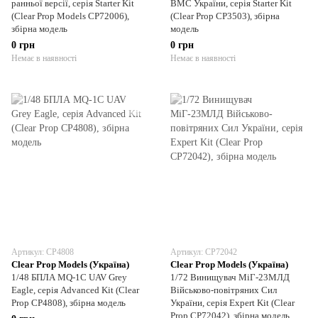
ранньої версії, серія Starter Kit
ВМС України, серія Starter Kit
(Clear Prop Models CP72006),
(Clear Prop CP3503), збірна
збірна модель
модель
0 грн
0 грн
Немає в наявності
Немає в наявності
Артикул: CP4808
Артикул: CP72042
Clear Prop Models (Україна)
Clear Prop Models (Україна)
1/48 БПЛА MQ-1C UAV Grey
1/72 Винищувач МіГ-23МЛД
Eagle, серія Advanced Kit (Clear
Військово-повітряних Сил
Prop CP4808), збірна модель
України, серія Expert Kit (Clear
Prop CP72042), збірна модель