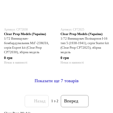
Артикул: CP72030
Артикул: CP72025
Clear Prop Models (Україна)
Clear Prop Models (Україна)
1/72 Винищувач-
1/72 Винищувач Полікарпов І-16
бомбардувальник МіГ-23МЛА,
тип 5 (1938-1941), серія Starter kit
серія Expert kit (Clear Prop
(Clear Prop CP72025), збірна
CP72030), збірна модель
модель
0 грн
0 грн
Немає в наявності
Немає в наявності
Показати ще 7 товарів
Назад
Вперед
1
з 2