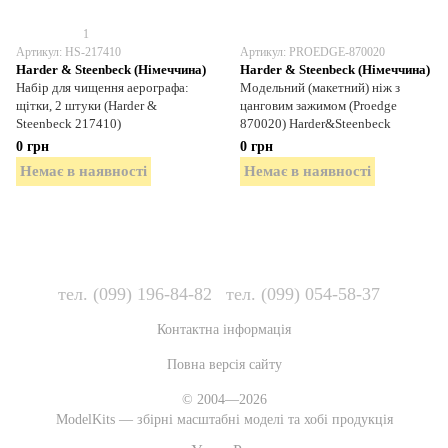
1
Артикул: HS-217410
Артикул: PROEDGE-870020
Harder & Steenbeck (Німеччина)
Harder & Steenbeck (Німеччина)
Набір для чищення аерографа:
Модельний (макетний) ніж з
щітки, 2 штуки (Harder &
цанговим зажимом (Proedge
Steenbeck 217410)
870020) Harder&Steenbeck
0 грн
0 грн
Немає в наявності
Немає в наявності
тел. (099) 196-84-82
тел. (099) 054-58-37
Контактна інформація
Повна версія сайту
© 2004—2026
ModelKits — збірні масштабні моделі та хобі продукція