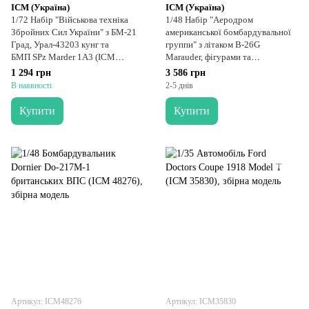
ICM (Україна)
ICM (Україна)
1/72 Набір "Військова техніка
1/48 Набір "Аеродром
Збройних Сил України" з БМ-21
американської бомбардувальної
Град, Урал-43203 кунг та
группи" з літаком B-26G
БМП SPz Marder 1A3 (ICM
Marauder, фігурами та
DS7205), збірні моделі
аеродромним покриттям (ICM
1 294 грн
3 586 грн
48327), збірна модель
В наявності
2-5 днів
Купити
Купити
Артикул: ICM48276
Артикул: ICM35830