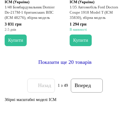
ICM (Україна)
ICM (Україна)
1/48 Бомбардувальник Dornier
1/35 Автомобіль Ford Doctors
Do-217M-1 британських ВПС
Coupe 1918 Model T (ICM
(ICM 48276), збірна модель
35830), збірна модель
3 031 грн
1 294 грн
2-5 днів
В наявності
Купити
Купити
Показати ще 20 товарів
Назад
Вперед
1
з 49
Збірні масштабні моделі ICM