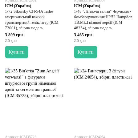
Артикул: ICM72001
Артикул: ICM48354
ICM (Україна)
ICM (Україна)
1/72 Sikorsky CH-54A Tarhe
1/48 "Літаюча валіза" Черчилля -
американський важкий
бомбардувальник HP.52 Hampden
транспортний гелікоптер (ICM
TB.Mk.I пізньої версії (ICM
72001), збірна модель
48354), збірна модель
3 899 грн
3 465 грн
2-5 днів
2-5 днів
Купити
Купити
Артикул: ICM35723
Артикул: ICM24054