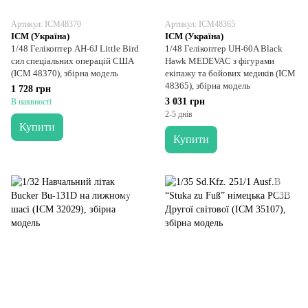
Артикул: ICM48370
Артикул: ICM48365
ICM (Україна)
ICM (Україна)
1/48 Гелікоптер AH-6J Little Bird
1/48 Гелікоптер UH-60A Black
сил спеціальних операцій США
Hawk MEDEVAC з фігурами
(ICM 48370), збірна модель
екіпажу та бойових медиків (ICM
48365), збірна модель
1 728 грн
3 031 грн
В наявності
2-5 днів
Купити
Купити