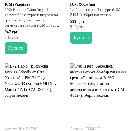
ICM (Україна)
ICM (Україна)
1/35 Він'єтка "Zum Angriff
1/24 Гангстери, 3 фігури (ICM
vorwarts!" з фігурами штурмової
24054), збірні пластикові
групи німецької армії та
599 грн
сегментом траншеї (ICM 35723),
5-10 днів
збірні пластикові
947 грн
Купити
5-10 днів
Купити
Артикул: ICMDS7205
Артикул: ICM48327