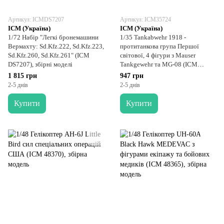
Артикул: ICMDS7207
Артикул: ICM35724
ICM (Україна)
ICM (Україна)
1/72 Набір "Легкі бронемашини
1/35 Tankabwehr 1918 -
Вермахту: Sd.Kfz.222, Sd.Kfz.223,
протитанкова група Першої
Sd.Kfz.260, Sd.Kfz.261" (ICM
світової, 4 фігури з Mauser
DS7207), збірні моделі
Tankgewehr та MG-08 (ICM
35724), збірні пластикові
1 815 грн
947 грн
2-5 днів
2-5 днів
Купити
Купити