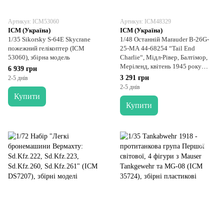
Артикул: ICM53060
Артикул: ICM48329
ICM (Україна)
ICM (Україна)
1/35 Sikorsky S-64E Skycrane
1/48 Останній Marauder B-26G-
пожежний гелікоптер (ICM
25-MA 44-68254 “Tail End
53060), збірна модель
Charlie“, Мідл-Рівер, Балтімор,
Меріленд, квітень 1945 року
6 939 грн
(ICM 48329), збірна модель
3 291 грн
2-5 днів
2-5 днів
Купити
Купити