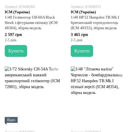
Артикул: ICM48364
Артикул: ICM48353
ICM (Україна)
ICM (Україна)
1/48 Гелікоптер UH-60A Black
1/48 HP.52 Hampden TB.Mk.I
Hawk з фігурками екіпажу (ICM
британський торпедоносець
48364), збірна модель
(ICM 48353), збірна модель
2 597 грн
3 465 грн
2-5 днів
2-5 днів
Купити
Купити
Відео