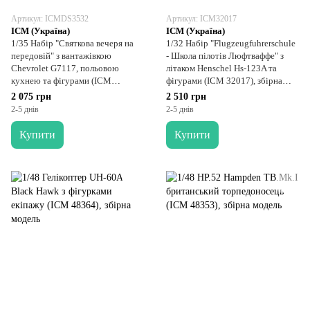
Артикул: ICMDS3532
Артикул: ICM32017
ICM (Україна)
ICM (Україна)
1/35 Набір "Святкова вечеря на
1/32 Набір "Flugzeugfuhrerschule
передовій" з вантажівкою
- Школа пілотів Люфтваффе" з
Chevrolet G7117, польовою
літаком Henschel Hs-123A та
кухнею та фігурами (ICM
фігурами (ICM 32017), збірна
DS3532), збірна модель
модель
2 075 грн
2 510 грн
2-5 днів
2-5 днів
Купити
Купити