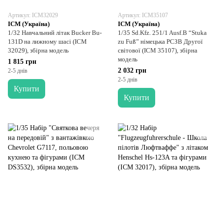
Артикул: ICM32029
Артикул: ICM35107
ICM (Україна)
ICM (Україна)
1/32 Навчальний літак Bucker Bu-
1/35 Sd.Kfz. 251/1 Ausf.B “Stuka
131D на лижному шасі (ICM
zu Fuß” німецька РСЗВ Другої
32029), збірна модель
світової (ICM 35107), збірна
модель
1 815 грн
2 032 грн
2-5 днів
2-5 днів
Купити
Купити