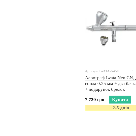
Артикул: IWATA-N4500
1
Аерограф Iwata Neo CN, 
сопла 0.35 мм + два бачка
+ подарунок брелок
7 720 грн
Купити
2-5 днів