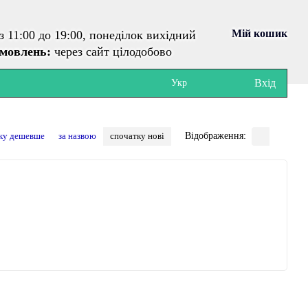
Мій кошик
з 11:00 до 19:00, понеділок вихідний
амовлень:
через сайт цілодобово
Вхід
Укр
ку дешевше
за назвою
спочатку нові
Відображення: