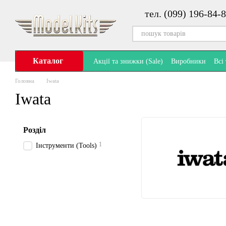
Перейти до основного контенту
тел. (099) 196-84-8
Каталог
Акції та знижки (Sale)
Виробники
Всі
Головна
Iwata
Iwata
Розділ
1
Інструменти (Tools)