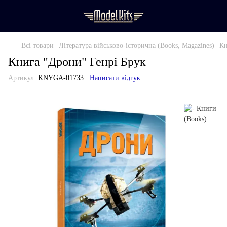
Всі товари
Література військово-історична (Books, Magazines)
Кн
Книга "Дрони" Генрі Брук
Артикул:
KNYGA-01733
Написати відгук