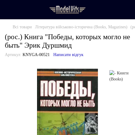
Всі товари
Література військово-історична (Books, Magazines)
(р
(рос.) Книга "Победы, которых могло не
быть" Эрик Дуршмид
Артикул:
KNYGA-00521
Написати відгук