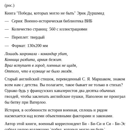
(рос.)
Книга "Победы, которых могло не быть" Эрик Дуршмид
Серия: Военно-историческая библиотека ВИБ
Количество страниц: 560 с иллюстрациями
Переплет: твердый
Формат: 130х200 мм
Лошадь захромала - командир убит,
Конница разбита, армия бежит.
Враг вступает в город, пленных не щадя,
Оттого, что в кузнице не было гвоздя.
Старый английский стишок, переведенный С. Я. Маршаком, знаком
всем нам с детства. Вы полагаете, такое бывает не только в стихах?
Однако будь у французских кавалеристов два десятка обычных
гвоздей, чтобы заклепать английские пушки, Наполеон не проиграл
бы битву при Ватерлоо.
История, в особенности история военная, сплошь и рядом
насмехается над всеми объективными факторами и законами.
Автор этой книги, военный корреспондент Би - Би-Си и Си - Би-Эс
собрал целую коллекцию `побед, которых могло не быть`.