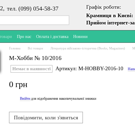
Графік роботи:
2,
тел. (099) 054-58-37
Крамниця в Києві:
Прийом інтернет-з
 товари
Про нас
Оплата і доставка
Новини
Головна
Всі товари
Література військово-історична (Books, Magazines)
М
М-Хобби № 10/2016
Артикул: M-HOBBY-2016-10
Немає в наявності
Напи
0 грн
Ввійти
для відображення накопичувальної знижки
%
Повідомити, коли з'явиться