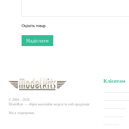
Оцініть товар
Надіслати
Клієнтам
Вхід до кабі
Акції та зни
© 2004—2026
ModelKits — збірні масштабні моделі та хобі продукція
Виробники
Ми в соцмережах
Всі товари
Про нас