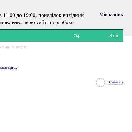
Мій кошик
з 11:00 до 19:00, понеділок вихідний
амовлень:
через сайт цілодобово
Вхід
Укр
-Хобби № 10/2016
сати відгук
В бажання