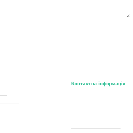
Контактна інформація
нету
тел. (099) 196-84-82
жки (Sale)
тел. (099) 054-58-37
Viber (097) 493-57-64
Telegram (097) 493-57-64