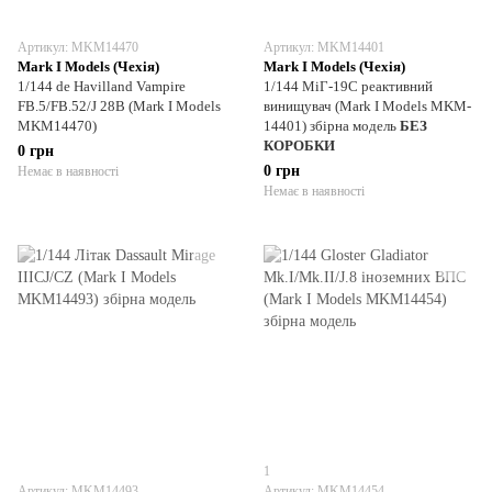
Артикул: MKM14470
Артикул: MKM14401
Mark I Models (Чехія)
Mark I Models (Чехія)
1/144 de Havilland Vampire
1/144 МіГ-19С реактивний
FB.5/FB.52/J 28B (Mark I Models
винищувач (Mark I Models MKM-
MKM14470)
14401) збірна модель
БЕЗ
КОРОБКИ
0 грн
0 грн
Немає в наявності
Немає в наявності
1
Артикул: MKM14493
Артикул: MKM14454