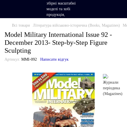
Всі товари
Література військово-історична (Books, Magazines)
Mo
Model Military International Issue 92 -
December 2013- Step-by-Step Figure
Sculpting
Артикул:
MMI-092
Написати відгук