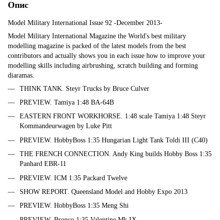
Опис
Model Military International Issue 92 -December 2013-
Model Military International Magazine the World's best military
modelling magazine is packed of the latest models from the best
contributors and actually shows you in each issue how to improve your
modelling skills including airbrushing, scratch building and forming
diaramas.
THINK TANK. Steyr Trucks by Bruce Culver
PREVIEW. Tamiya 1:48 BA-64B
EASTERN FRONT WORKHORSE. 1:48 scale Tamiya 1:48 Steyr
Kommandeurwagen by Luke Pitt
PREVIEW. HobbyBoss 1:35 Hungarian Light Tank Toldi III (C40)
THE FRENCH CONNECTION. Andy King builds Hobby Boss 1:35
Panhard EBR-11
PREVIEW. ICM 1:35 Packard Twelve
SHOW REPORT. Queensland Model and Hobby Expo 2013
PREVIEW. HobbyBoss 1:35 Meng Shi
PREVIEW. Bronco 1:35 Valentine Mk.IX