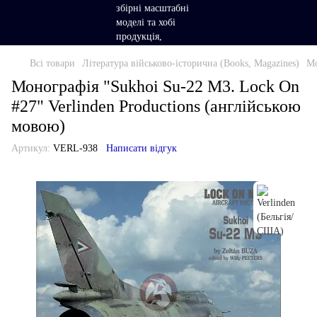
Всі товари
Література військово-історична (Books, Magazines)
Мо
Монографія "Sukhoi Su-22 M3. Lock On
#27" Verlinden Productions (англійською
мовою)
Артикул:
VERL-938
Написати відгук