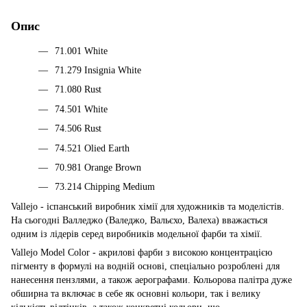
Опис
71.001 White
71.279 Insignia White
71.080 Rust
74.501 White
74.506 Rust
74.521 Olied Earth
70.981 Orange Brown
73.214 Chipping Medium
Vallejo - іспанський виробник хімії для художників та моделістів.
На сьогодні Валледжо (Валеджо, Вальєхо, Валеха) вважається
одним із лідерів серед виробників модельної фарби та хімії.
Vallejo Model Color - акрилові фарби з високою концентрацією
пігменту в формулі на водній основі, спеціально розроблені для
нанесення пензлями, а також аерографами. Кольорова палітра дуже
обширна та включає в себе як основні кольори, так і велику