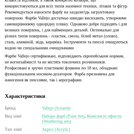
кількість відтінків, а також конкретні кольори, що
використовуються для всіх типів наземної техніки, літаків та фігур.
Рекомендується наносити фарбу на заздалегідь загрунтовану
поверхню. Фарби Vallejo достатньо швидко висихають, утворюючи
самовирівнюючу однорідну плівку. Однаково добре підходять і для
великих поверхонь, і для найменших деталей. Оптимальні для
різних типів поверхонь - пластик, смола, білий метал (олово),
сталь, алюміній, мідь, кераміка. Інструменти та пензлі очищуються
водою чи спеціальними очищувачами.
Фарби Vallejo сертифіковані, відповідають європейським нормам,
не вогнезаймисті та не містять токсичних розчинників.
Розфасовані в зручні пластикові флакони по 18 мл, обладнані
функціональним носиком-дозатором. Фарба призначена для
нанесення як пензлями, так і аерографами.
Характеристики
Бренд
Vallejo (Іспанія)
Вид хімії
Набори фарб (Paint Set)
,
Комплекти ефектів
(Weathering sets)
Тип хімії
Акрил (Acrylic)