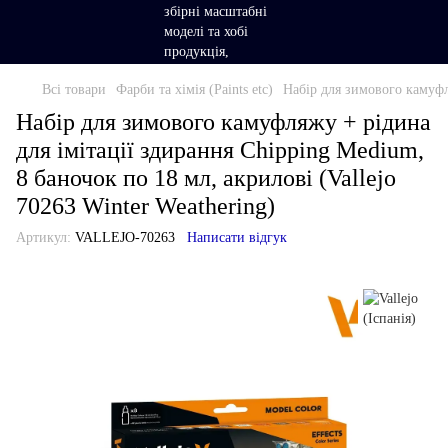
Всі товари
Фарби та хімія (Paints etc)
Набір для зимового камуфля
Набір для зимового камуфляжу + рідина
для імітації здирання Chipping Medium,
8 баночок по 18 мл, акрилові (Vallejo
70263 Winter Weathering)
Артикул:
VALLEJO-70263
Написати відгук