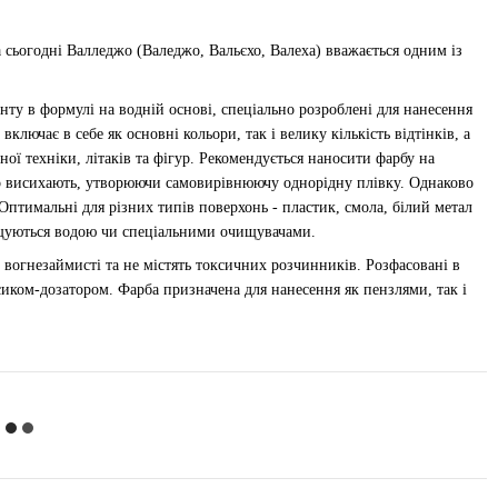
На сьогодні Валледжо (Валеджо, Вальєхо, Валеха) вважається одним із
енту в формулі на водній основі, спеціально розроблені для нанесення
лючає в себе як основні кольори, так і велику кількість відтінків, а
ої техніки, літаків та фігур. Рекомендується наносити фарбу на
ко висихають, утворюючи самовирівнюючу однорідну плівку. Однаково
 Оптимальні для різних типів поверхонь - пластик, смола, білий метал
очищуються водою чи спеціальними очищувачами.
 вогнезаймисті та не містять токсичних розчинників. Розфасовані в
иком-дозатором. Фарба призначена для нанесення як пензлями, так і