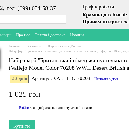
Графік роботи:
2,
тел. (099) 054-58-37
Крамниця в Києві:
Прийом інтернет-з
 товари
Про нас
Оплата і доставка
Новини
Головна
Всі товари
Фарби та хімія (Paints etc)
Набір фарб "Британська і німецька пустельна техніка та піхота", 6 фарб по 18 мл, акр
Набір фарб "Британська і німецька пустельна тех
(Vallejo Model Color 70208 WWII Desert British 
Артикул: VALLEJO-70208
2-5 днів
Написати відгук
1 025 грн
Ввійти
для відображення накопичувальної знижки
%
Купити