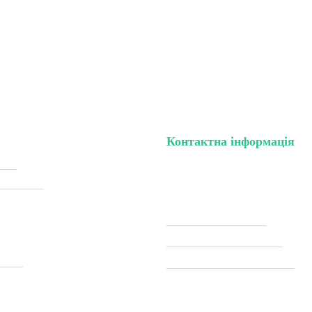
Контактна інформація
нету
тел. (099) 196-84-82
жки (Sale)
тел. (099) 054-58-37
Viber (097) 493-57-64
Telegram (097) 493-57-64
тавка
modelkitscomua@gmail.com