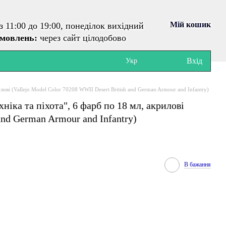
Мій кошик
з 11:00 до 19:00, понеділок вихідний
амовлень:
через сайт цілодобово
Вхід
Укр
илові (Vallejo Model Color 70208 WWII Desert British and German Armour and Infantry)
ніка та піхота", 6 фарб по 18 мл, акрилові
and German Armour and Infantry)
В бажання