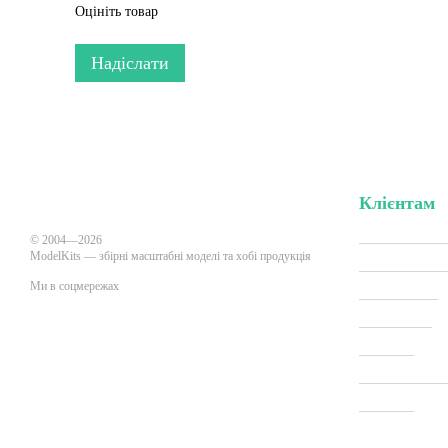
Оцініть товар
Надіслати
Клієнтам
Вхід до кабі
© 2004—2026
ModelKits — збірні масштабні моделі та хобі продукція
Акції та зни
Ми в соцмережах
Виробники
Всі товари
Про нас
Мобільна версія
Оплата і дос
Новини