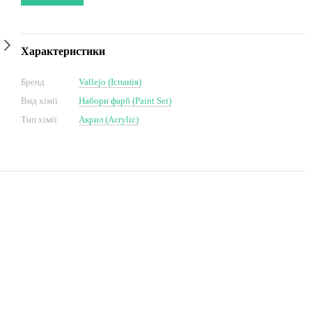
Характеристики
Бренд
Vallejo (Іспанія)
Вид хімії
Набори фарб (Paint Set)
Тип хімії
Акрил (Acrylic)