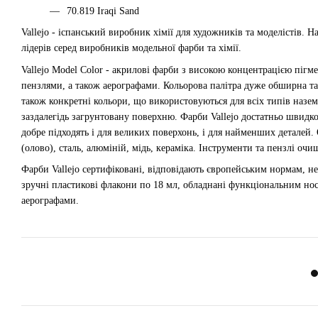
70.819 Iraqi Sand
Vallejo - іспанський виробник хімії для художників та моделістів. 
лідерів серед виробників модельної фарби та хімії.
Vallejo Model Color - акрилові фарби з високою концентрацією пігм
пензлями, а також аерографами. Кольорова палітра дуже обширна та вк
також конкретні кольори, що використовуються для всіх типів наземн
заздалегідь загрунтовану поверхню. Фарби Vallejo достатньо швид
добре підходять і для великих поверхонь, і для найменших деталей.
(олово), сталь, алюміній, мідь, кераміка. Інструменти та пензлі 
Фарби Vallejo сертифіковані, відповідають європейським нормам, не
зручні пластикові флакони по 18 мл, обладнані функціональним нос
аерографами.