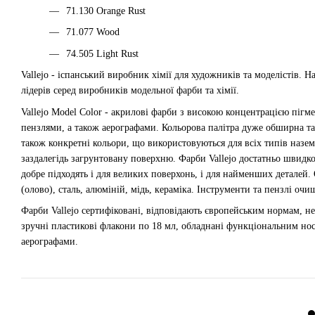
71.130 Orange Rust
71.077 Wood
74.505 Light Rust
Vallejo - іспанський виробник хімії для художників та моделістів. 
лідерів серед виробників модельної фарби та хімії.
Vallejo Model Color - акрилові фарби з високою концентрацією пігм
пензлями, а також аерографами. Кольорова палітра дуже обширна та вк
також конкретні кольори, що використовуються для всіх типів наземн
заздалегідь загрунтовану поверхню. Фарби Vallejo достатньо швид
добре підходять і для великих поверхонь, і для найменших деталей.
(олово), сталь, алюміній, мідь, кераміка. Інструменти та пензлі 
Фарби Vallejo сертифіковані, відповідають європейським нормам, не
зручні пластикові флакони по 18 мл, обладнані функціональним нос
аерографами.