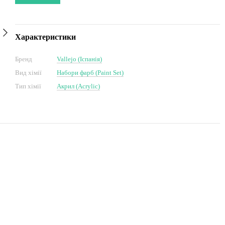
Характеристики
Бренд
Vallejo (Іспанія)
Вид хімії
Набори фарб (Paint Set)
Тип хімії
Акрил (Acrylic)