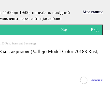
Мій кошик
з 11:00 до 19:00, понеділок вихідний
амовлень:
через сайт цілодобово
Вхід
Укр
183 Rust, Stains and Streaking)
8 мл, акрилові (Vallejo Model Color 70183 Rust,
В бажання