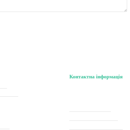
Контактна інформація
нету
тел. (099) 196-84-82
жки (Sale)
тел. (099) 054-58-37
Viber (097) 493-57-64
Telegram (097) 493-57-64
тавка
modelkitscomua@gmail.com