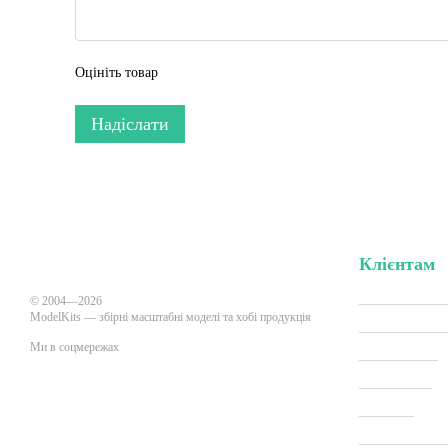
Оцініть товар
Надіслати
Клієнтам
Вхід до кабі
© 2004—2026
ModelKits — збірні масштабні моделі та хобі продукція
Акції та зни
Ми в соцмережах
Виробники
Всі товари
Про нас
Мобільна версія
Оплата і дос