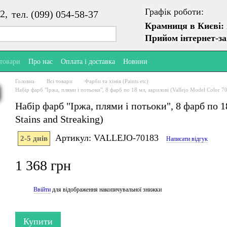
Графік роботи:
2,
тел. (099) 054-58-37
Крамниця в Києві:
Прийом інтернет-з
 товари
Про нас
Оплата і доставка
Новини
Головна
Всі товари
Фарби та хімія (Paints etc)
Набір фарб "Іржа, плями і потьоки", 8 фарб по 18 мл, акрилові (Vallejo Model Color 70
Набір фарб "Іржа, плями і потьоки", 8 фарб по 1
Stains and Streaking)
Артикул: VALLEJO-70183
2-5 днів
Написати відгук
1 368 грн
Ввійти
для відображення накопичувальної знижки
%
Купити