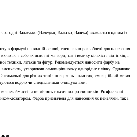
На сьогодні Валледжо (Валеджо, Вальєхо, Валеха) вважається одним із
енту в формулі на водній основі, спеціально розроблені для нанесення
лючає в себе як основні кольори, так і велику кількість відтінків, а
ої техніки, літаків та фігур. Рекомендується наносити фарбу на
ко висихають, утворюючи самовирівнюючу однорідну плівку. Однаково
 Оптимальні для різних типів поверхонь - пластик, смола, білий метал
очищуються водою чи спеціальними очищувачами.
 вогнезаймисті та не містять токсичних розчинників. Розфасовані в
иком-дозатором. Фарба призначена для нанесення як пензлями, так і