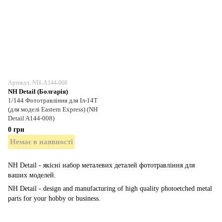
Артикул: NH-A144-008
NH Detail (Болгарія)
1/144 Фототравління для Іл-14Т
(для моделі Eastern Express) (NH
Detail A144-008)
0 грн
Немає в наявності
NH Detail - якісні набор металевих деталей фототравління для
ваших моделей.
NH Detail - design and manufacturing of high quality photoetched metal
parts for your hobby or business.