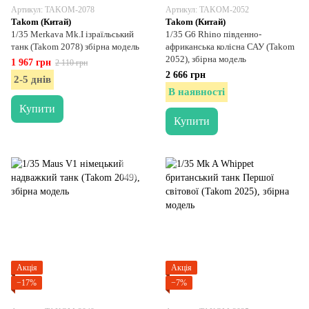
Артикул: TAKOM-2078
Артикул: TAKOM-2052
Takom (Китай)
Takom (Китай)
1/35 Merkava Mk.I ізраїльський
1/35 G6 Rhino південно-
танк (Takom 2078) збірна модель
африканська колісна САУ (Takom
2052), збірна модель
1 967 грн
2 110 грн
2 666 грн
2-5 днів
В наявності
Купити
Купити
Акція
Акція
−17%
−7%