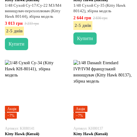
1/48 Сухой Су-17/Су-22 М3/М4
1/48 Сухой Су-35 (Kitty Hawk
винищувач-перехоплювач (Kitty
80142), збірна модель
Hawk 80144), збірна модель
2 644 грн
2 836 грн
3 013 грн
3 233 грн
2-5 днів
2-5 днів
Купити
Купити
Акція
Акція
−7%
−7%
Артикул: KH80141
Артикул: KH80137
Kitty Hawk (Китай)
Kitty Hawk (Китай)