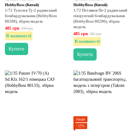
HobbyBoss (Китай)
HobbyBoss (Китай)
1/72 Туполєв Ту-2 радянський
1/72 Петляков Пе-2 радянський
бомбардувальник (HobbyBoss
пікіруючий бомбардувальник
80298), збірна модель
(HobbyBoss 80296), збірна
модель
485 грн
559 грн
485 грн
581 грн
В наявності
В наявності
Купити
Купити
Акція
−15%