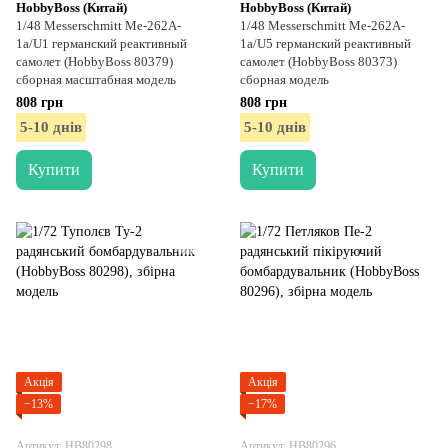
HobbyBoss (Китай)
HobbyBoss (Китай)
1/48 Messerschmitt Me-262A-
1/48 Messerschmitt Me-262A-
1a/U1 германский реактивный
1a/U5 германский реактивный
самолет (HobbyBoss 80379)
самолет (HobbyBoss 80373)
сборная масштабная модель
сборная модель
808 грн
808 грн
5-10 днів
5-10 днів
Купити
Купити
Акція
Акція
−13%
−17%
Артикул: HB80298
Артикул: HB80296