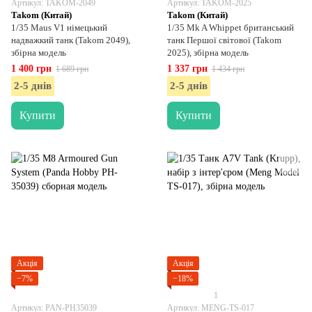
Артикул: TAKOM-2049
Артикул: TAKOM-2025
Takom (Китай)
Takom (Китай)
1/35 Maus V1 німецький
1/35 Mk A Whippet британський
надважкий танк (Takom 2049),
танк Першої світової (Takom
збірна модель
2025), збірна модель
1 400 грн
1 337 грн
1 689 грн
1 434 грн
2-5 днів
2-5 днів
Купити
Купити
Акція
Акція
−7%
−18%
1
Артикул: PAN-PH35039
Артикул: MENG-TS-017