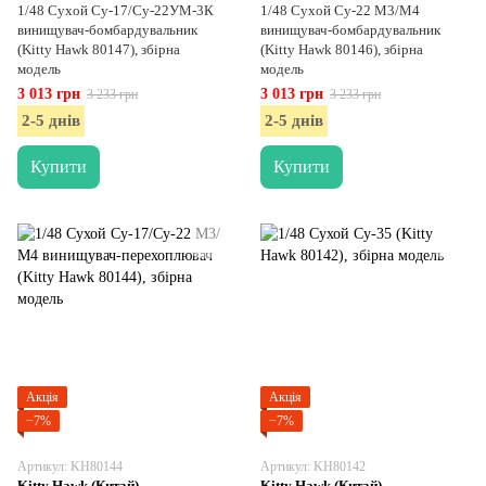
1/48 Сухой Су-17/Су-22УМ-3К
1/48 Сухой Су-22 М3/М4
винищувач-бомбардувальник
винищувач-бомбардувальник
(Kitty Hawk 80147), збірна
(Kitty Hawk 80146), збірна
модель
модель
3 013 грн
3 013 грн
3 233 грн
3 233 грн
2-5 днів
2-5 днів
Купити
Купити
Акція
Акція
−7%
−7%
Артикул: KH80144
Артикул: KH80142
Kitty Hawk (Китай)
Kitty Hawk (Китай)