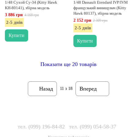
1/48 Сухой Су-34 (Kitty Hawk
1/48 Dassault Etendard IVP/IVM
KH-80141), збірна модель
французький винищувач (Kitty
Hawk 80137), збірна модель
3 886 грн
4 168 грн
2 152 грн
2 309 грн
2-5 днів
2-5 днів
Купити
Купити
Показати ще 20 товарів
Назад
Вперед
11
з 18
тел. (099) 196-84-82
тел. (099) 054-58-37