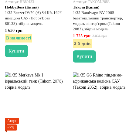
Артикул: HB80133
Артикул: TAKOM-2083
HobbyBoss (Китай)
Takom (Китай)
1/35 Panzer IV/70 (A) Sd.Kfz.162/1
1/35 Bandvagn BV 206S
німецька САУ (HobbyBoss
багатоцільовий транспортер,
80133), збірна модель
модель з інтер'єром (Takom
2083), збірна модель
1 650 грн
1 725 грн
2 031 грн
В наявності
2-5 днів
Купити
Купити
Акція
−7%