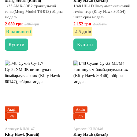
Meng Model (Китай)
Kitty Hawk (Китай)
1/35 AMX-30B2 французький
1/48 UH-1D Huey американський
танк (Meng Model TS-013) збірна
гелікоптер (Kitty Hawk 80154)
модель
інтер'єрна модель
2 650 грн
2 152 грн
2 967 грн
2 309 грн
В наявності
2-5 днів
Купити
Купити
Акція
Акція
−7%
−7%
Артикул: KH80147
Артикул: KH80146
Kitty Hawk (Китай)
Kitty Hawk (Китай)