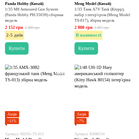
Panda Hobby (Китай)
Meng Model (Китай)
1/35 M8 Armoured Gun System
1/35 Танк A7V Tank (Krupp),
(Panda Hobby PH-35039) сборная
набір з інтер'єром (Meng Model
модель
TS-017), збірна модель
2 152 грн
2 800 грн
2 309 грн
3 407 грн
2-5 днів
В наявності
Купити
Купити
Акція
Акція
−11%
−7%
Артикул: MENG-TS-013
Артикул: KH80154