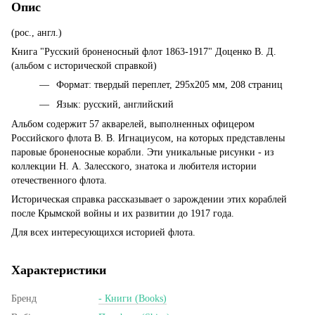
Опис
(рос., англ.)
Книга "Русский броненосный флот 1863-1917" Доценко В. Д.
(альбом с исторической справкой)
Формат: твердый переплет, 295х205 мм, 208 страниц
Язык: русский, английский
Альбом содержит 57 акварелей, выполненных офицером
Российского флота В. В. Игнациусом, на которых представлены
паровые броненосные корабли. Эти уникальные рисунки - из
коллекции Н. А. Залесского, знатока и любителя истории
отечественного флота.
Историческая справка рассказывает о зарождении этих кораблей
после Крымской войны и их развитии до 1917 года.
Для всех интересующихся историей флота.
Характеристики
Бренд
- Книги (Books)