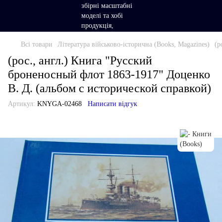
Всі товари
Література військово-історична (Books, Magazines)
(р
(рос., англ.) Книга "Русский
броненосный флот 1863-1917" Доценко
В. Д. (альбом с исторической справкой)
Артикул:
KNYGA-02468
Написати відгук