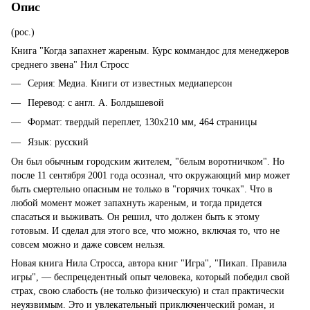
Опис
(рос.)
Книга "Когда запахнет жареным. Курс коммандос для менеджеров
среднего звена" Нил Стросс
Серия: Медиа. Книги от известных медиаперсон
Перевод: с англ. А. Болдышевой
Формат: твердый переплет, 130х210 мм, 464 страницы
Язык: русский
Он был обычным городским жителем, "белым воротничком". Но
после 11 сентября 2001 года осознал, что окружающий мир может
быть смертельно опасным не только в "горячих точках". Что в
любой момент может запахнуть жареным, и тогда придется
спасаться и выживать. Он решил, что должен быть к этому
готовым. И сделал для этого все, что можно, включая то, что не
совсем можно и даже совсем нельзя.
Новая книга Нила Стросса, автора книг "Игра", "Пикап. Правила
игры", — беспрецедентный опыт человека, который победил свой
страх, свою слабость (не только физическую) и стал практически
неуязвимым. Это и увлекательный приключенческий роман, и