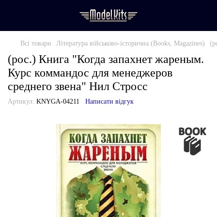
Всі товари
Література військово-історична (Books, Magazines)
(р
(рос.) Книга "Когда запахнет жареным.
Курс коммандос для менеджеров
среднего звена" Нил Стросс
Артикул:
KNYGA-04211
Написати відгук