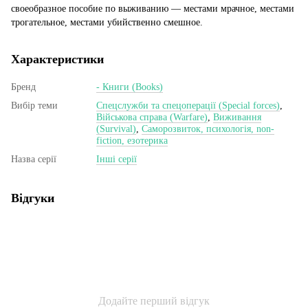
своеобразное пособие по выживанию — местами мрачное, местами
трогательное, местами убийственно смешное.
Характеристики
Бренд
- Книги (Books)
Вибір теми
Спецслужби та спецоперації (Special forces)
,
Військова справа (Warfare)
,
Виживання
(Survival)
,
Саморозвиток, психологія, non-
fiction, езотерика
Назва серії
Інші серії
Відгуки
Додайте перший відгук