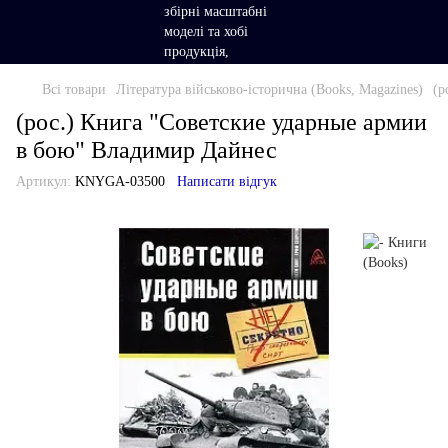
Всі товари
Література військово-історична (Books, Magazines)
(р
(рос.) Книга "Советские ударные армии
в бою" Владимир Дайнес
Артикул:
KNYGA-03500
Написати відгук