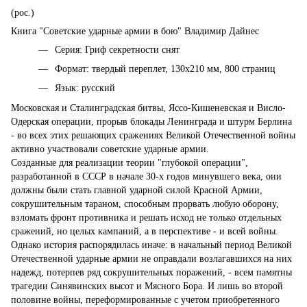
(рос.)
Книга "Советские ударные армии в бою" Владимир Дайнес
Серия: Гриф секретности снят
Формат: твердый переплет, 130х210 мм, 800 страниц
Язык: русский
Московская и Сталинградская битвы, Яссо-Кишеневская и Висло-
Одерская операции, прорыв блокады Ленинграда и штурм Берлина
- во всех этих решающих сражениях Великой Отечественной войны
активно участвовали советские ударные армии.
Созданные для реализации теории "глубокой операции",
разработанной в СССР в начале 30-х годов минувшего века, они
должны были стать главной ударной силой Красной Армии,
сокрушительным тараном, способным прорвать любую оборону,
взломать фронт противника и решать исход не только отдельных
сражений, но целых кампаний, а в перспективе - и всей войны.
Однако история распорядилась иначе: в начальный период Великой
Отечественной ударные армии не оправдали возлагавшихся на них
надежд, потерпев ряд сокрушительных поражений, - всем памятны
трагедии Синявинских высот и Мясного Бора. И лишь во второй
половине войны, переформированные с учетом приобретенного