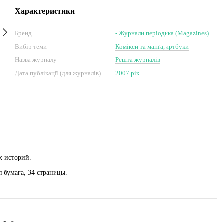
Характеристики
Бренд
- Журнали періодика (Magazines)
Вибір теми
Комікси та манґа, артбуки
Назва журналу
Решта журналів
Дата публікації (для журналів)
2007 рік
х историй.
 бумага, 34 страницы.