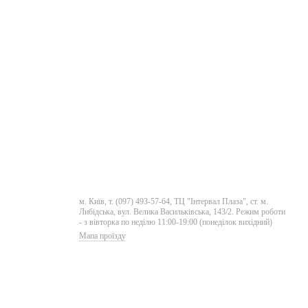
м. Київ, т. (097) 493-57-64, ТЦ "Інтервал Плаза", ст. м.
Либідська, вул. Велика Васильківська, 143/2. Режим роботи
- з вівторка по неділю 11:00-19:00 (понеділок вихідний)
Мапа проїзду