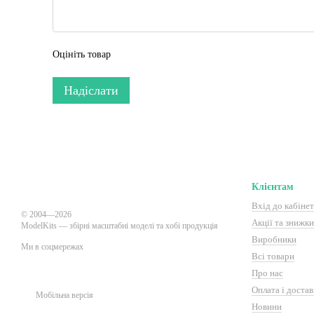
Оцініть товар
Надіслати
Клієнтам
Вхід до кабіне
© 2004—2026
Акції та знижки 
ModelKits — збірні масштабні моделі та хобі продукція
Виробники
Ми в соцмережах
Всі товари
Про нас
Оплата і достав
Мобільна версія
Новини