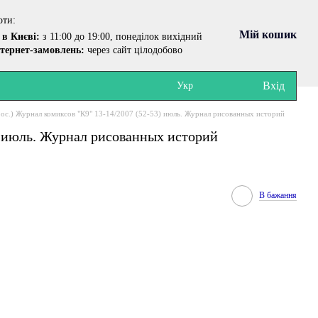
оти:
Мій кошик
в Києві:
з 11:00 до 19:00, понеділок вихідний
тернет-замовлень:
через сайт цілодобово
Вхід
Укр
рос.) Журнал комиксов "К9" 13-14/2007 (52-53) июль. Журнал рисованных историй
3) июль. Журнал рисованных историй
В бажання