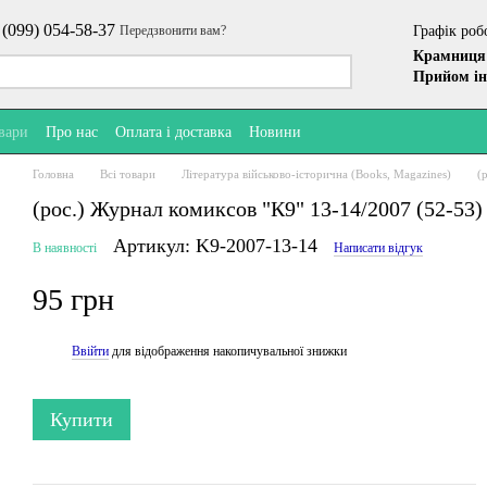
 (099) 054-58-37
Графік роб
Передзвонити вам?
Крамниця 
Прийом ін
овари
Про нас
Оплата і доставка
Новини
Головна
Всі товари
Література військово-історична (Books, Magazines)
(
(рос.) Журнал комиксов "К9" 13-14/2007 (52-5
Артикул: K9-2007-13-14
В наявності
Написати відгук
95 грн
Ввійти
для відображення накопичувальної знижки
%
Купити