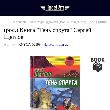
Всі товари
Література художня (Books, Magazines)
(рос.) Книга 
(рос.) Книга "Тень спрута" Сергей
Щеглов
Артикул:
KNYGA-02599
Написати відгук