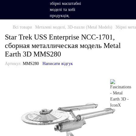
Всі товари
Металеві моделі, 3D-пазли (Metal Models)
Збірні мета
Star Trek USS Enterprise NCC-1701,
сборная металлическая модель Metal
Earth 3D MMS280
Артикул:
MMS280
Написати відгук