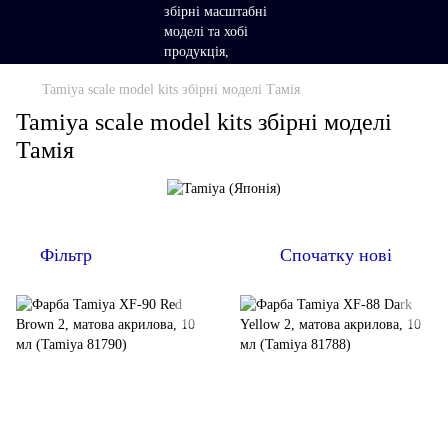
Tamiya scale model kits збірні моделі Тамія
Tamiya scale model kits збірні моделі
Тамія
Фільтр
Спочатку нові