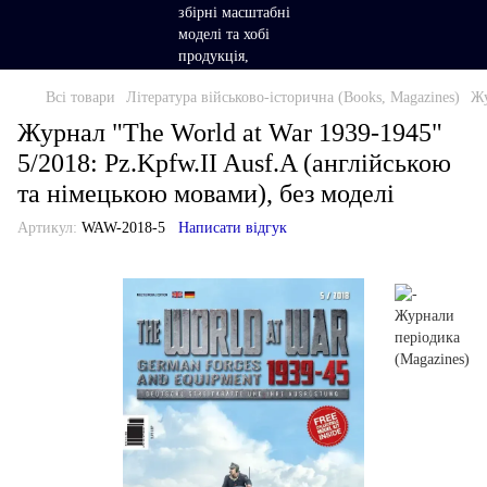
Всі товари
Література військово-історична (Books, Magazines)
Жу
Журнал "The World at War 1939-1945"
5/2018: Pz.Kpfw.II Ausf.A (англійською
та німецькою мовами), без моделі
Артикул:
WAW-2018-5
Написати відгук