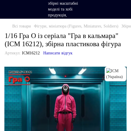
Всі товари
Фігури, мініатюра (Figures, Miniatures, Soldiers)
Збірн
1/16 Гра О із серіала "Гра в кальмара"
(ICM 16212), збірна пластикова фігура
Артикул:
ICM16212
Написати відгук