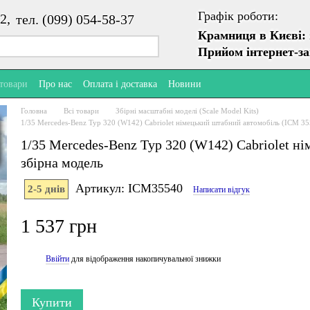
Графік роботи:
2,
тел. (099) 054-58-37
Крамниця в Києві:
Прийом інтернет-з
 товари
Про нас
Оплата і доставка
Новини
Головна
Всі товари
Збірні масштабні моделі (Scale Model Kits)
1/35 Mercedes-Benz Typ 320 (W142) Cabriolet німецький штабний автомобіль (ICM 35
1/35 Mercedes-Benz Typ 320 (W142) Cabriolet н
збірна модель
Артикул: ICM35540
2-5 днів
Написати відгук
1 537 грн
Ввійти
для відображення накопичувальної знижки
%
Купити