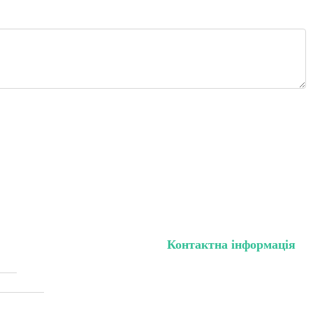
Контактна інформація
нету
тел. (099) 196-84-82
жки (Sale)
тел. (099) 054-58-37