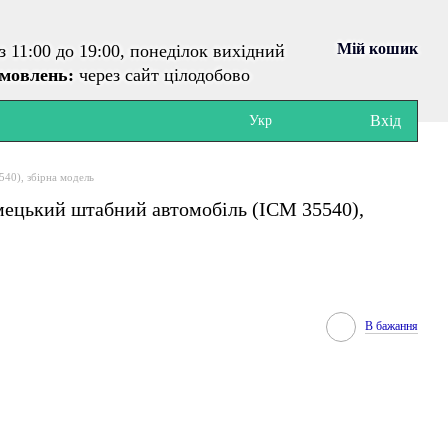
Мій кошик
з 11:00 до 19:00, понеділок вихідний
амовлень:
через сайт цілодобово
Вхід
Укр
540), збірна модель
імецький штабний автомобіль (ICM 35540),
В бажання