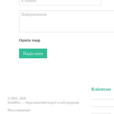
Оцініть товар
Надіслати
Клієнтам
Вхід до кабі
© 2004—2026
ModelKits — збірні масштабні моделі та хобі продукція
Акції та зни
Ми в соцмережах
Виробники