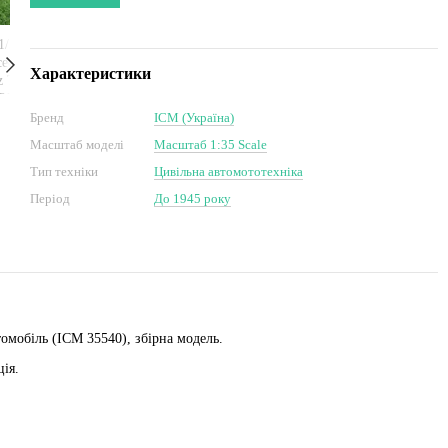
Характеристики
Бренд
ICM (Україна)
Масштаб моделі
Масштаб 1:35 Scale
Тип техніки
Цивільна автомототехніка
Період
До 1945 року
томобіль (ICM 35540), збірна модель.
ція.