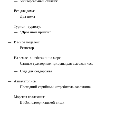
Универсальный стеллаж
Все для дома:
Два ножа
Турист - туристу:
"Дровяной примус"
В мире моделей:
Резистор
На земле, в небесах и на море:
Санные тракторные прицепы для вывозки леса
Суда для бездорожья
Авиалетопись:
Последний серийный истребитель лавочкина
Морская коллекция:
В Южноамериканской тиши