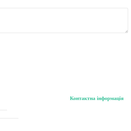
Контактна інформація
нету
тел. (099) 196-84-82
жки (Sale)
тел. (099) 054-58-37
Viber (097) 493-57-64