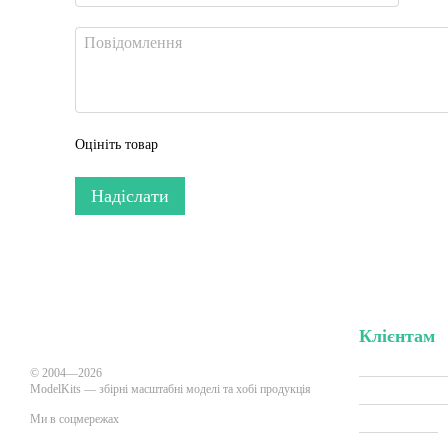
Оцініть товар
Надіслати
Клієнтам
Вхід до кабі
© 2004—2026
ModelKits — збірні масштабні моделі та хобі продукція
Акції та зни
Ми в соцмережах
Виробники