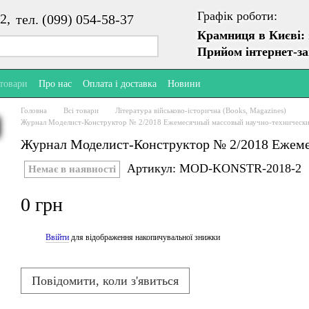
Графік роботи:
2,
тел. (099) 054-58-37
Крамниця в Києві:
Прийом інтернет-з
 товари
Про нас
Оплата і доставка
Новини
Головна
Всі товари
Література військово-історична (Books, Magazines)
Журнал Моделист-Конструктор № 2/2018 Ежемесячный массовый научно-техническ
Журнал Моделист-Конструктор № 2/2018 Ежеме
Артикул: MOD-KONSTR-2018-2
Немає в наявності
0 грн
Ввійти
для відображення накопичувальної знижки
%
Повідомити, коли з'явиться