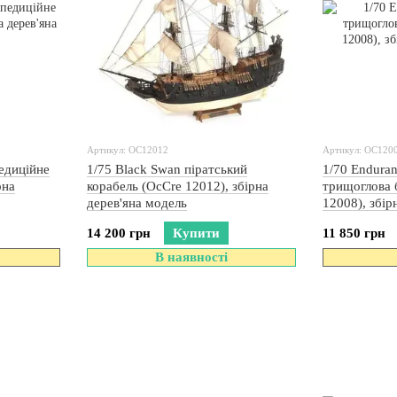
Артикул: OC12012
Артикул: OC120
едиційне
1/75 Black Swan піратський
1/70 Endura
рна
корабель (OcCre 12012), збірна
трищоглова 
дерев'яна модель
12008), збір
14 200 грн
Купити
11 850 грн
В наявності