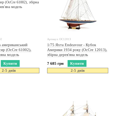
02
Артикул: OC12013
es американський
1/75 Яхта Endeavour - Кубок
сир (OcCre 61002),
Америки 1934 року (OcCre 12013),
'яна модель
збірна дерев'яна модель
Купити
7 685 грн
Купити
2-5 днів
2-5 днів