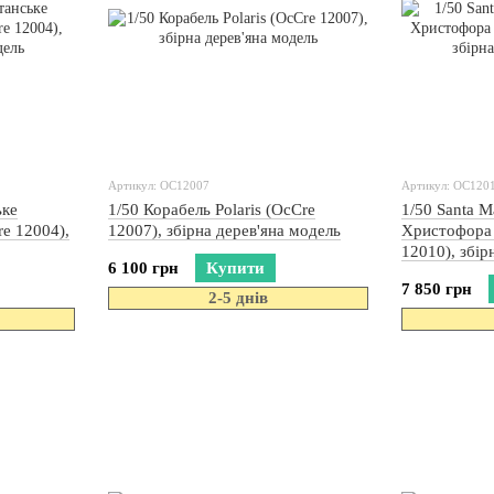
Артикул: OC12007
Артикул: OC120
ьке
1/50 Корабель Polaris (OcCre
1/50 Santa M
e 12004),
12007), збірна дерев'яна модель
Христофора
12010), збір
6 100 грн
Купити
7 850 грн
2-5 днів