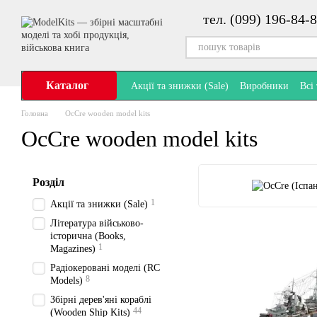
Перейти до основного контенту
тел. (099) 196-84-8
Каталог
Акції та знижки (Sale)
Виробники
Всі
Головна
OcCre wooden model kits
OcCre wooden model kits
Розділ
1
Акції та знижки (Sale)
Література військово-
історична (Books,
1
Magazines)
Радіокеровані моделі (RC
8
Models)
Збірні дерев'яні кораблі
44
(Wooden Ship Kits)