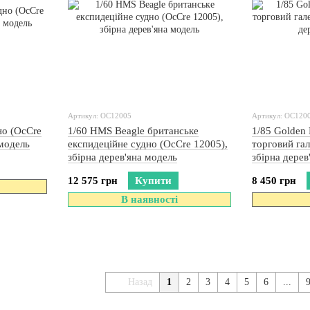
Артикул: OC12005
Артикул: OC120
но (OcCre
1/60 HMS Beagle британське
1/85 Golden
 модель
експидеційне судно (OcCre 12005),
торговий гал
збірна дерев'яна модель
збірна дерев
12 575 грн
Купити
8 450 грн
В наявності
Назад
1
2
3
4
5
6
...