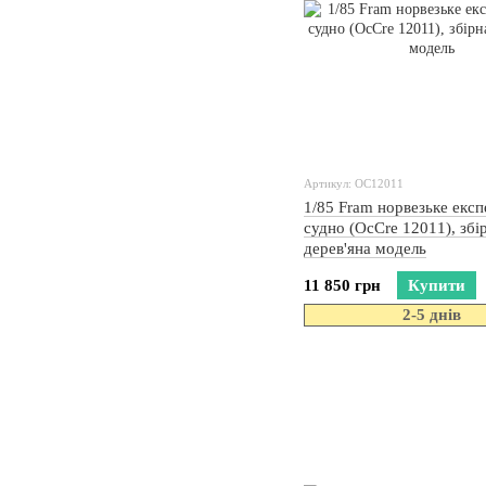
Артикул: OC12011
1/85 Fram норвезьке експ
судно (OcCre 12011), збі
дерев'яна модель
11 850 грн
Купити
2-5 днів