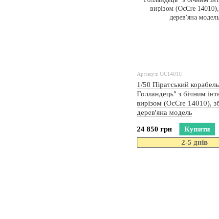
Артикул: OC14010
1/50 Піратський корабел
Голландець" з бічним інт
вирізом (OcCre 14010), з
дерев'яна модель
24 850 грн
Купити
2-5 днів