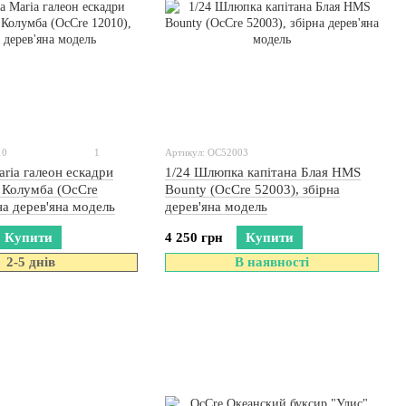
10
1
Артикул: OC52003
aria галеон ескадри
1/24 Шлюпка капітана Блая HMS
 Колумба (OcCre
Bounty (OcCre 52003), збірна
на дерев'яна модель
дерев'яна модель
Купити
4 250 грн
Купити
2-5 днів
В наявності