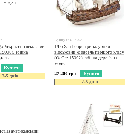
06
Артикул: OC15002
go Vespucci навчальний
1/86 San Felipe трипалубний
15006), збірна
військовий корабель першого класу
одель
(OcCre 15002), збірна дерев'яна
модель
Купити
27 200 грн
Купити
2-5 днів
2-5 днів