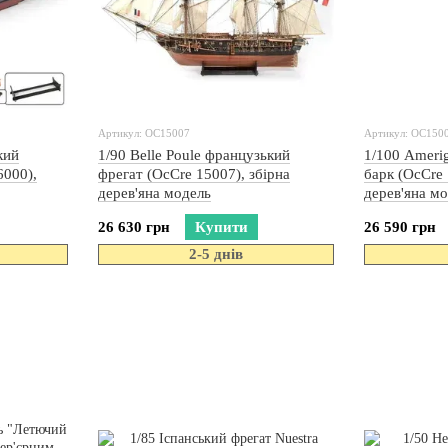
Артикул: OC15007
Артикул: OC150
кий
1/90 Belle Poule французький
1/100 Ameri
6000),
фрегат (OcCre 15007), збірна
барк (OcCre 
дерев'яна модель
дерев'яна м
26 630 грн
Купити
26 590 грн
2-5 днів