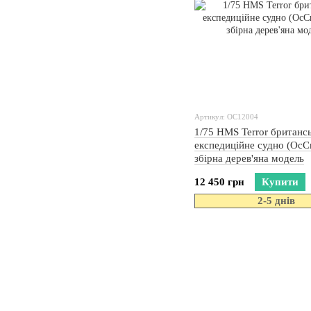
Артикул: OC12004
1/75 HMS Terror британс
експедиційне судно (OcCr
збірна дерев'яна модель
12 450 грн
Купити
2-5 днів