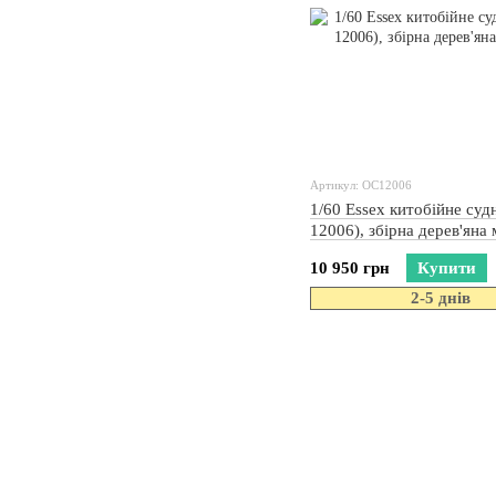
Артикул: OC12006
1/60 Essex китобійне суд
12006), збірна дерев'яна
10 950 грн
Купити
2-5 днів