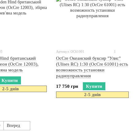
03
Артикул: OC61001
1
 Hind британський
OcCre Океанский буксир "Улис"
еон (OcCre 12003),
(Ulises RC) 1:30 (OcCre 61001) есть
'яна модель
возможность установки
радиоуправления
Купити
17 750 грн
Купити
2-5 днів
2-5 днів
9
Вперед