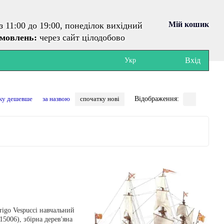
Мій кошик
з 11:00 до 19:00, понеділок вихідний
амовлень:
через сайт цілодобово
Вхід
Укр
ку дешевше
за назвою
спочатку нові
Відображення: