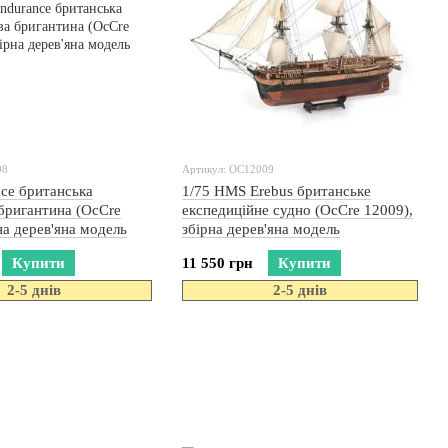
08
Артикул: OC12009
nce британська
1/75 HMS Erebus британське
бригантина (OcCre
експедиційне судно (OcCre 12009),
на дерев'яна модель
збірна дерев'яна модель
Купити
11 550 грн
Купити
2-5 днів
2-5 днів