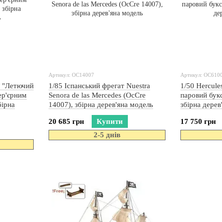
Артикул: OC14007
Артикул: OC610
ь "Летючий
1/85 Іспанський фрегат Nuestra
1/50 Hercul
ер'єрним
Senora de las Mercedes (OcCre
паровий бук
бірна
14007), збірна дерев'яна модель
збірна дерев
20 685 грн
Купити
17 750 грн
2-5 днів