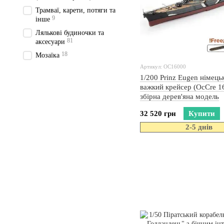
Трамваї, карети, потяги та
9
інше
Лялькові будиночки та
81
аксесуари
18
Мозаїка
Артикул: OC16000
1/200 Prinz Eugen німець
важкий крейсер (OcCre 1
збірна дерев'яна модель
32 520 грн
Купити
2-5 днів