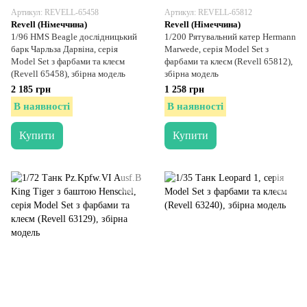
Артикул: REVELL-65458
Артикул: REVELL-65812
Revell (Німеччина)
Revell (Німеччина)
1/96 HMS Beagle дослідницький
1/200 Рятувальний катер Hermann
барк Чарльза Дарвіна, серія
Marwede, серія Model Set з
Model Set з фарбами та клеєм
фарбами та клеєм (Revell 65812),
(Revell 65458), збірна модель
збірна модель
2 185 грн
1 258 грн
В наявності
В наявності
Купити
Купити