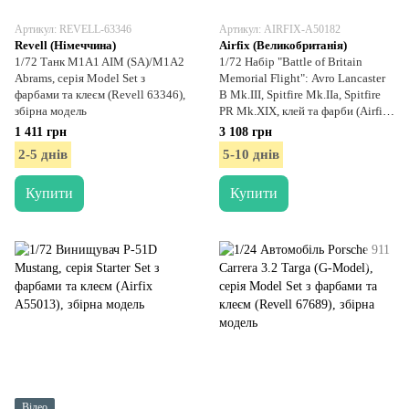
Артикул: REVELL-63346
Артикул: AIRFIX-A50182
Revell (Німеччина)
Airfix (Великобританія)
1/72 Танк M1A1 AIM (SA)/M1A2
1/72 Набір "Battle of Britain
Abrams, серія Model Set з
Memorial Flight": Avro Lancaster
фарбами та клеєм (Revell 63346),
B Mk.III, Spitfire Mk.IIa, Spitfire
збірна модель
PR Mk.XIX, клей та фарби (Airfix
A50182), збірні моделі
1 411 грн
3 108 грн
2-5 днів
5-10 днів
Купити
Купити
Відео