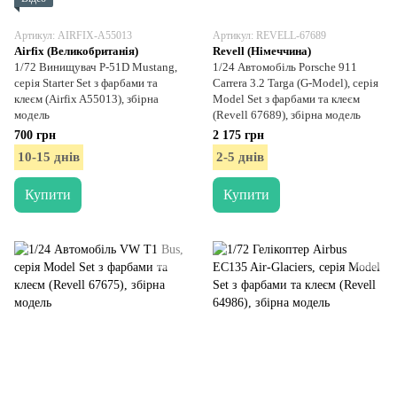
Артикул: AIRFIX-A55013
Артикул: REVELL-67689
Airfix (Великобританія)
Revell (Німеччина)
1/72 Винищувач P-51D Mustang,
1/24 Автомобіль Porsche 911
серія Starter Set з фарбами та
Carrera 3.2 Targa (G-Model), серія
клеєм (Airfix A55013), збірна
Model Set з фарбами та клеєм
модель
(Revell 67689), збірна модель
700 грн
2 175 грн
10-15 днів
2-5 днів
Купити
Купити