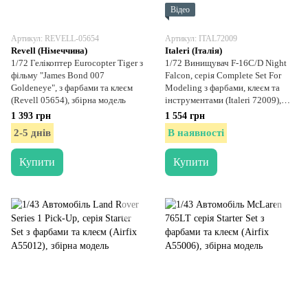
Відео
Артикул: REVELL-05654
Артикул: ITAL72009
Revell (Німеччина)
Italeri (Італія)
1/72 Гелікоптер Eurocopter Tiger з
1/72 Винищувач F-16C/D Night
фільму "James Bond 007
Falcon, серія Complete Set For
Goldeneye", з фарбами та клеєм
Modeling з фарбами, клеєм та
(Revell 05654), збірна модель
інструментами (Italeri 72009),
збірна модель
1 393 грн
1 554 грн
2-5 днів
В наявності
Купити
Купити