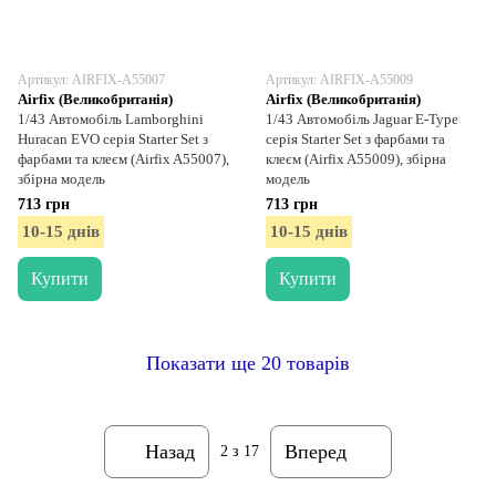
Артикул: AIRFIX-A55007
Артикул: AIRFIX-A55009
Airfix (Великобританія)
Airfix (Великобританія)
1/43 Автомобіль Lamborghini
1/43 Автомобіль Jaguar E-Type
Huracan EVO серія Starter Set з
серія Starter Set з фарбами та
фарбами та клеєм (Airfix A55007),
клеєм (Airfix A55009), збірна
збірна модель
модель
713 грн
713 грн
10-15 днів
10-15 днів
Купити
Купити
Показати ще 20 товарів
Назад
Вперед
2
з 17