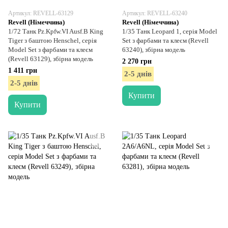
Артикул: REVELL-63129
Артикул: REVELL-63240
Revell (Німеччина)
Revell (Німеччина)
1/72 Танк Pz.Kpfw.VI Ausf.B King
1/35 Танк Leopard 1, серія Model
Tiger з баштою Henschel, серія
Set з фарбами та клеєм (Revell
Model Set з фарбами та клеєм
63240), збірна модель
(Revell 63129), збірна модель
2 270 грн
1 411 грн
2-5 днів
2-5 днів
Купити
Купити