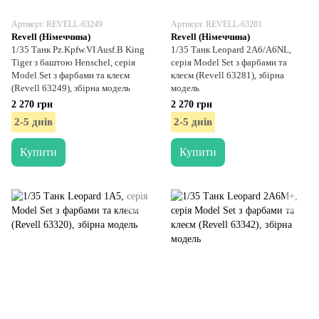
Артикул: REVELL-63249
Артикул: REVELL-63281
Revell (Німеччина)
Revell (Німеччина)
1/35 Танк Pz.Kpfw.VI Ausf.B King
1/35 Танк Leopard 2A6/A6NL,
Tiger з баштою Henschel, серія
серія Model Set з фарбами та
Model Set з фарбами та клеєм
клеєм (Revell 63281), збірна
(Revell 63249), збірна модель
модель
2 270 грн
2 270 грн
2-5 днів
2-5 днів
Купити
Купити