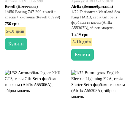
Артикул: REVELL-63999
Артикул: AIRFIX-A55307B
Revell (Німеччина)
Airfix (Великобританія)
1/450 Boeing 747-200 + клей +
1/72 Гелікоптер Westland Sea
краска + кисточка (Revell 63999)
King HAR.3, серія Gift Set з
фарбами та клеєм (Airfix
756 грн
A55307B), збірна модель
5-10 днів
1 249 грн
5-10 днів
Купити
Купити