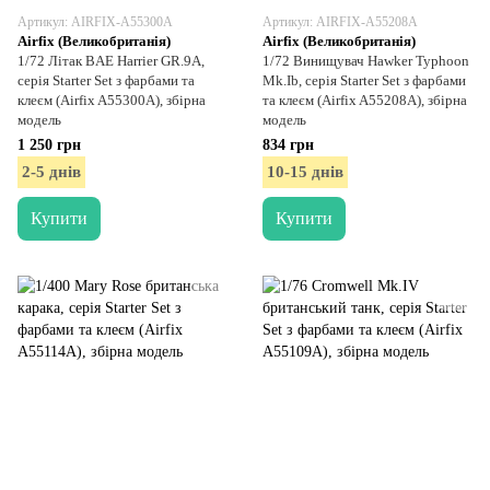
Артикул: AIRFIX-A55300A
Артикул: AIRFIX-A55208A
Airfix (Великобританія)
Airfix (Великобританія)
1/72 Літак BAE Harrier GR.9A,
1/72 Винищувач Hawker Typhoon
серія Starter Set з фарбами та
Mk.Ib, серія Starter Set з фарбами
клеєм (Airfix A55300A), збірна
та клеєм (Airfix A55208A), збірна
модель
модель
1 250 грн
834 грн
2-5 днів
10-15 днів
Купити
Купити