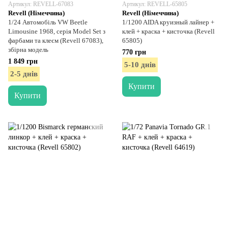
Артикул: REVELL-67083
Артикул: REVELL-65805
Revell (Німеччина)
Revell (Німеччина)
1/24 Автомобіль VW Beetle
1/1200 AIDA круизный лайнер +
Limousine 1968, серія Model Set з
клей + краска + кисточка (Revell
фарбами та клеєм (Revell 67083),
65805)
збірна модель
770 грн
1 849 грн
5-10 днів
2-5 днів
Купити
Купити