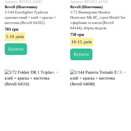
Артикул: REVELL-64282
Артикул: REVELL-64144
Revell (Німеччина)
Revell (Німеччина)
1/144 Eurofighter Typhoon
1/72 Винищувач Hawker
одноместный + клей + краска +
Hurricane Mk.IIС, серія Model Set
кисточка (Revell 64282)
з фарбами та клеєм (Revell
64144), збірна модель
703 грн
750 грн
5-10 днів
10-15 днів
Купити
Купити