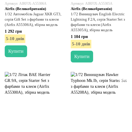
Артикул: AIRFIX-A55306A
Артикул: AIRFIX-A55305A
Airfix (Великобританія)
Airfix (Великобританія)
1/32 Автомобіль Jaguar XKR GT3,
1/72 Винищувач English Electric
серія Gift Set з фарбами та клеєм
Lightning F.2A, серія Starter Set з
(Airfix A55306A), збірна модель
фарбами та клеєм (Airfix
A55305A), збірна модель
1 292 грн
1 104 грн
5-10 днів
5-10 днів
Купити
Купити