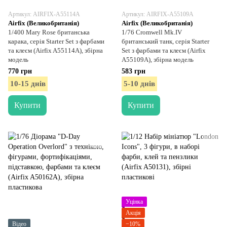
Артикул: AIRFIX-A55114A
Артикул: AIRFIX-A55109A
Airfix (Великобританія)
Airfix (Великобританія)
1/400 Mary Rose британська
1/76 Cromwell Mk.IV
карака, серія Starter Set з фарбами
британський танк, серія Starter
та клеєм (Airfix A55114A), збірна
Set з фарбами та клеєм (Airfix
модель
A55109A), збірна модель
770 грн
583 грн
10-15 днів
5-10 днів
Купити
Купити
Уцінка
Акція
Відео
−10%