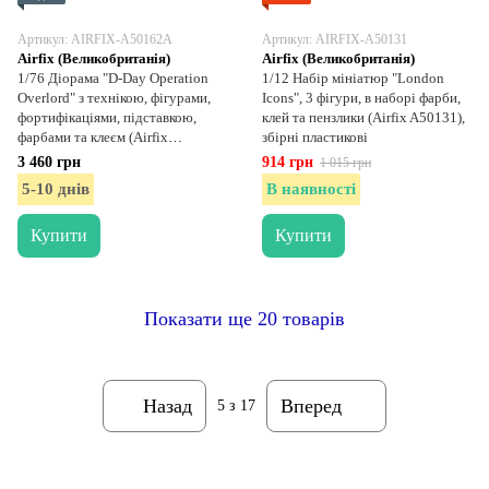
Артикул: AIRFIX-A50162A
Артикул: AIRFIX-A50131
Airfix (Великобританія)
Airfix (Великобританія)
1/76 Діорама "D-Day Operation
1/12 Набір мініатюр "London
Overlord" з технікою, фігурами,
Icons", 3 фігури, в наборі фарби,
фортифікаціями, підставкою,
клей та пензлики (Airfix A50131),
фарбами та клеєм (Airfix
збірні пластикові
A50162A), збірна пластикова
3 460 грн
914 грн
1 015 грн
5-10 днів
В наявності
Купити
Купити
Показати ще 20 товарів
Назад
Вперед
5
з 17