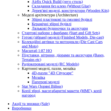
Airfix Quick Build (лего стиль)
Складання без клею (Without Glue)
Дерев'яні моделі, конструктори (Wooden Kits)
Моделі архітектури (Architecture)
Збірні пластикові та смоляні будівлі
Керамічні збірні будівлі
Лялькові будиночки та аксесуари
Стартові набори з фарбами (Start and Gift Sets)
Готові (зібрані) моделі (Finished Models, Die-cast)
Колекційні автівки та мотоцикли (Die Cast Cars
and Moto)
Масштаб 1:87 HO
Підставки, вітрини, діорами та аксесуари (Bases,
Terrains etc)
Радіокеровані моделі (RC Models)
Картонні моделі, пазли, мозаїка
4D-пазли "4D Cityscape"
Мозаїка
Паперові моделі
Star Wars (Зоряні Війни)
Копії зброї, масогабаритні макети (ММГ), копії
нагород
Акції та знижки (Sale)
Виробники