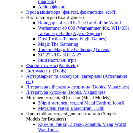
пластик)
Action фігури
Ігрова мініатюра (фентезі, фантастика, sci-fi)
Настільні ігри (Board games)
Володар світу -ЯЛ- The Lord of the World
Warhammer 40 000 (Warhammer 40k, WH40K)
та Fantasy Battle (Age of Sigmar)
Dust Tactics (Fantasy Flight Games)
Magic The Gathering
Токени Magic the Gathering (Tokens)
ZO 27 -ЯЛ- ЗОНА 27
Інші настільні ігри
Фарби та хімія (Paints etc)
Інструменти (Tools)
Афтермаркет та аксесуари, матеріали (Aftermarket
etc)
Література військово-історична (Books, Magazines)
Література художня (Books, Magazines)
Металеві моделі, 3D-пазли (Metal Models)
Збірні металеві моделі Metal Earth та IconX
Металеві танки в масштабі 1:288
Прості збірні моделі для початківців (Simple
Models for Beginers)
Кумедні танки, літаки, кораблі. Meng World
War Toons