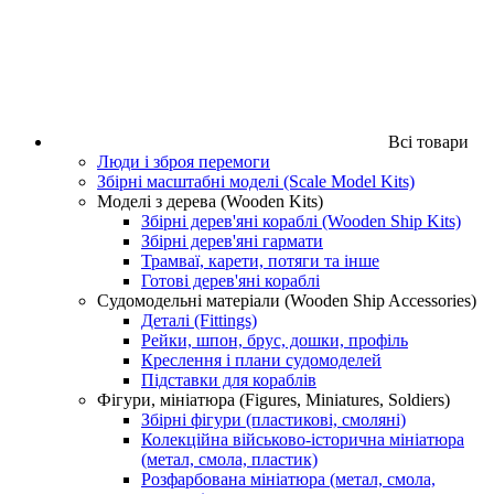
Всі товари
Люди і зброя перемоги
Збірні масштабні моделі (Scale Model Kits)
Моделі з дерева (Wooden Kits)
Збірні дерев'яні кораблі (Wooden Ship Kits)
Збірні дерев'яні гармати
Трамваї, карети, потяги та інше
Готові дерев'яні кораблі
Судомодельні матеріали (Wooden Ship Accessories)
Деталі (Fittings)
Рейки, шпон, брус, дошки, профіль
Креслення і плани судомоделей
Підставки для кораблів
Фігури, мініатюра (Figures, Miniatures, Soldiers)
Збірні фігури (пластикові, смоляні)
Колекційна військово-історична мініатюра
(метал, смола, пластик)
Розфарбована мініатюра (метал, смола,