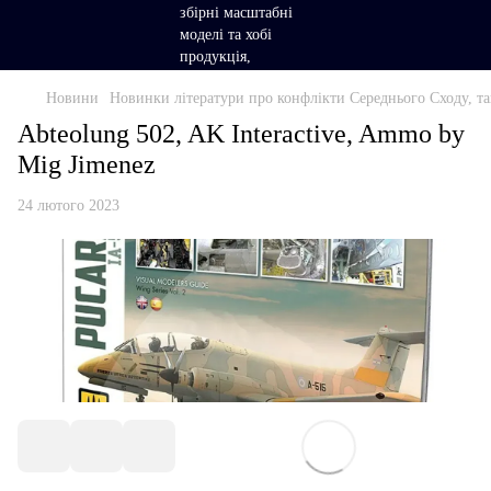
Новини
Новинки літератури про конфлікти Середнього Сходу, тан
Abteolung 502, AK Interactive, Ammo by
Mig Jimenez
24 лютого 2023