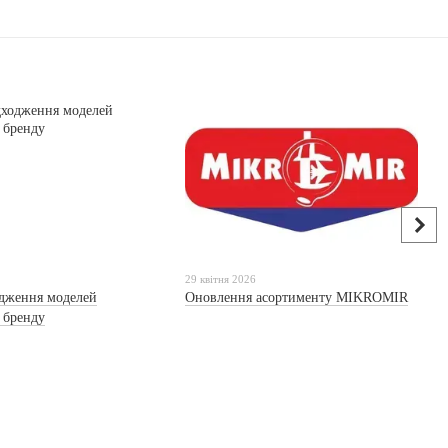
29 квітня 2026
дження моделей
Оновлення асортименту MIKROMIR
о бренду
м. Київ, т. (097) 493-57-64, ТЦ "Інтервал