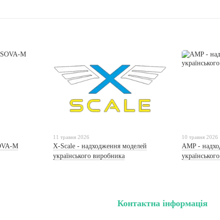
11 травня 2026
10 травня 2026
OVA-M
X-Scale - надходження моделей
AMP - надхо
українського виробника
українськог
Контактна інформація
нету
тел. (099) 196-84-82