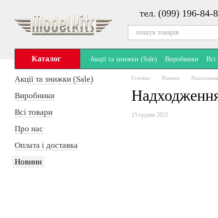
Перейти до основного контенту
тел. (099) 196-84-8
Каталог
Акції та знижки (Sale)
Виробники
Всі
Акції та знижки (Sale)
Головна
Новини
Надходженн
Надходження
Виробники
Всі товари
15 грудня 2021
Про нас
Оплата і доставка
Новини