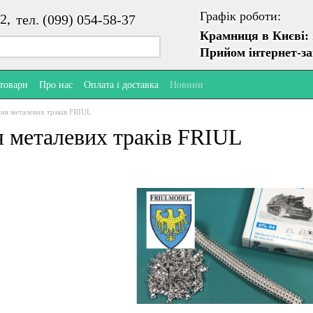
Графік роботи:
2,
тел. (099) 054-58-37
Крамниця в Києві:
Прийом інтернет-з
 товари
Про нас
Оплата і доставка
Новини
я металевих траків FRIUL
 металевих траків FRIUL